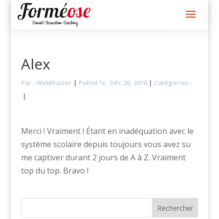
Alex
Par :
WebMaster
|
Publié le : Déc 26, 2016
|
Catégories :
|
Merci ! Vraiment ! Étant en inadéquation avec le
système scolaire depuis toujours vous avez su
me captiver durant 2 jours de A à Z. Vraiment
top du top. Bravo !
Rechercher